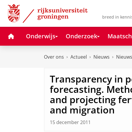
Skip
Skip
to
to
Content
Navigation
breed in kenni
Home
Onderwijs
Onderzoek
Maatsch
Over ons
Actueel
Nieuws
Nieuws
Transparency in p
forecasting. Metho
and projecting fert
and migration
15 december 2011