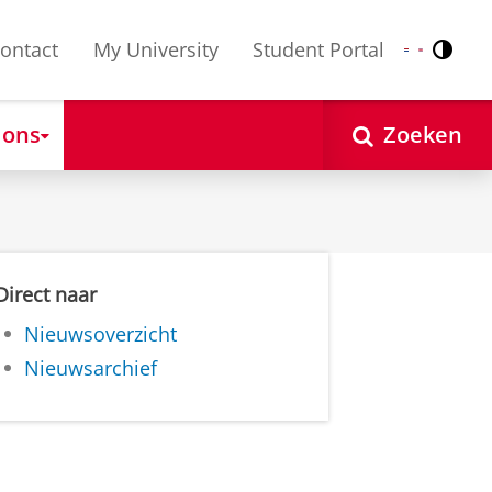
ontact
My University
Student Portal
Contr
Nederlands
English
 ons
Zoeken
Direct naar
Nieuwsoverzicht
Nieuwsarchief