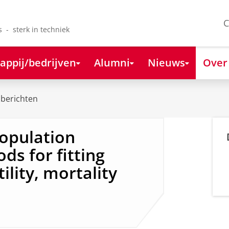
C
s - sterk in techniek
appij/bedrijven
Alumni
Nieuws
Over
berichten
opulation
ds for fitting
ility, mortality