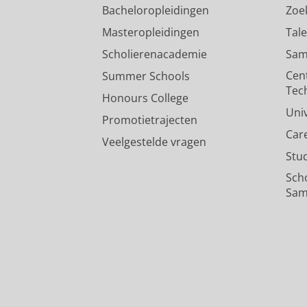
Bacheloropleidingen
Zoe
Masteropleidingen
Tal
Scholierenacademie
Sam
Cen
Summer Schools
Tec
Honours College
Uni
Promotietrajecten
Car
Veelgestelde vragen
Stu
Sch
Sam