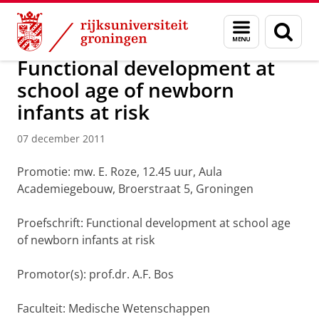
Skip
Skip
Over ons
Actueel
Nieuws
Nieuwsberichten
Menu
Zoek
to
to
en
Content
Navigation
zoeken
Functional development at
school age of newborn
infants at risk
07 december 2011
Promotie: mw. E. Roze, 12.45 uur, Aula
Academiegebouw, Broerstraat 5, Groningen
Proefschrift: Functional development at school age
of newborn infants at risk
Promotor(s): prof.dr. A.F. Bos
Faculteit: Medische Wetenschappen