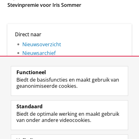
Stevinpremie voor Iris Sommer
Direct naar
Nieuwsoverzicht
Nieuwsarchief
Functioneel
Biedt de basisfuncties en maakt gebruik van
geanonimiseerde cookies.
F
L
R
I
Y
Volg de RUG
a
i
S
n
o
Standaard
c
n
S
s
u
Biedt de optimale werking en maakt gebruik
e
k
-
t
T
Studiekiezers
van onder andere videocookies.
b
e
f
a
u
Maatschappij/bedrijven
o
d
e
g
b
o
I
e
r
e
Alumni