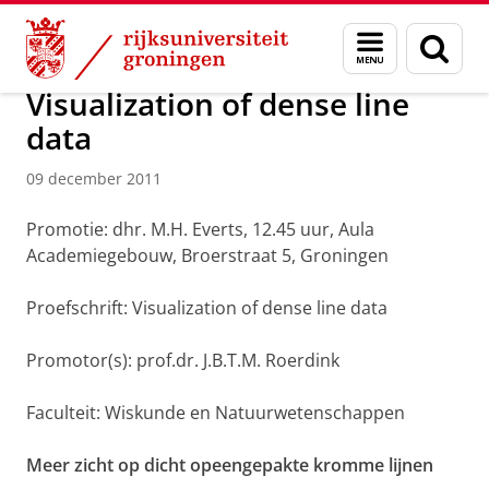
Skip
Skip
Over ons
Actueel
Nieuws
Nieuwsberichten
Menu
Zoek
to
to
en
Content
Navigation
zoeken
Visualization of dense line
data
09 december 2011
Promotie: dhr. M.H. Everts, 12.45 uur, Aula
Academiegebouw, Broerstraat 5, Groningen
Proefschrift: Visualization of dense line data
Promotor(s): prof.dr. J.B.T.M. Roerdink
Faculteit: Wiskunde en Natuurwetenschappen
Meer zicht op dicht opeengepakte kromme lijnen