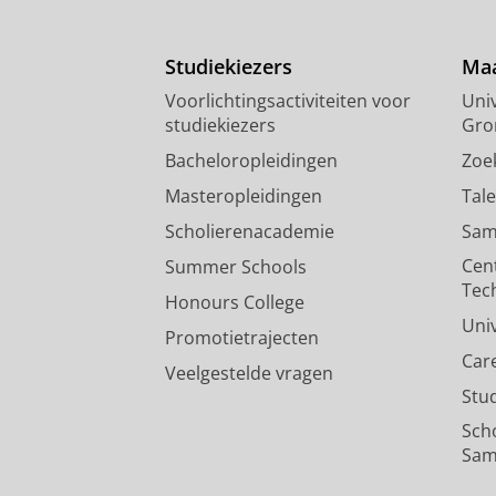
Studiekiezers
Maa
Voorlichtingsactiviteiten voor
Univ
studiekiezers
Gro
Bacheloropleidingen
Zoe
Masteropleidingen
Tal
Scholierenacademie
Sam
Cen
Summer Schools
Tec
Honours College
Uni
Promotietrajecten
Car
Veelgestelde vragen
Stu
Sch
Sam