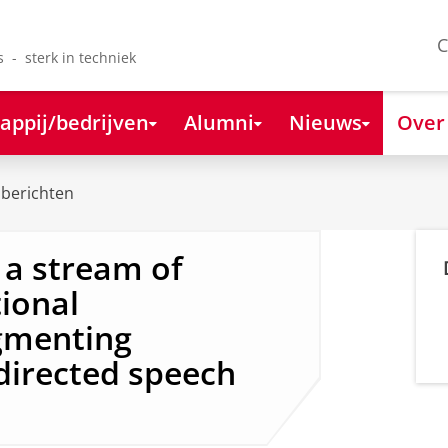
C
s - sterk in techniek
appij/bedrijven
Alumni
Nieuws
Over
berichten
 a stream of
ional
egmenting
-directed speech