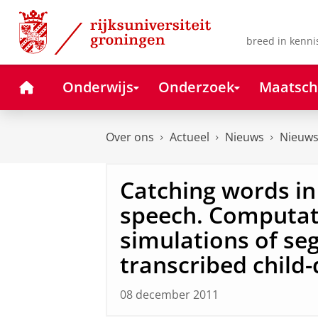
Skip
Skip
to
to
Content
Navigation
breed in kenni
Home
Onderwijs
Onderzoek
Maatsch
Over ons
Actueel
Nieuws
Nieuws
Catching words in
speech. Computat
simulations of s
transcribed child
08 december 2011