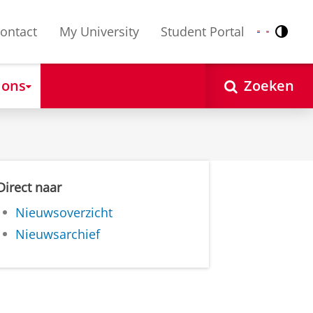
ontact
My University
Student Portal
Contr
Nederlands
English
 ons
Zoeken
Direct naar
Nieuwsoverzicht
Nieuwsarchief