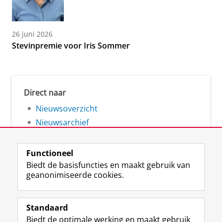
26 juni 2026
Stevinpremie voor Iris Sommer
Direct naar
Nieuwsoverzicht
Nieuwsarchief
Functioneel
Biedt de basisfuncties en maakt gebruik van
geanonimiseerde cookies.
F
L
R
I
Y
Volg de RUG
a
i
S
n
o
Standaard
c
n
S
s
u
Biedt de optimale werking en maakt gebruik
e
k
-
t
T