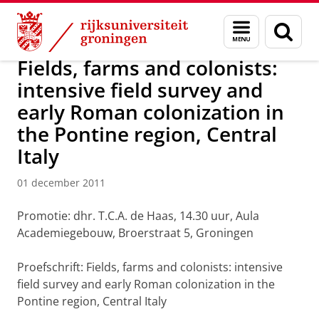
Skip
Skip
Over ons
Actueel
Nieuws
Nieuwsberichten
Menu
Zoek
to
to
en
Content
Navigation
zoeken
Fields, farms and colonists:
intensive field survey and
early Roman colonization in
the Pontine region, Central
Italy
01 december 2011
Promotie: dhr. T.C.A. de Haas, 14.30 uur, Aula
Academiegebouw, Broerstraat 5, Groningen
Proefschrift: Fields, farms and colonists: intensive
field survey and early Roman colonization in the
Pontine region, Central Italy