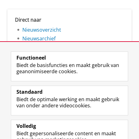
Direct naar
Nieuwsoverzicht
Nieuwsarchief
Functioneel
Biedt de basisfuncties en maakt gebruik van
geanonimiseerde cookies.
F
L
R
I
Y
Volg de RUG
a
i
S
n
o
Standaard
c
n
S
s
u
Biedt de optimale werking en maakt gebruik
e
k
-
t
T
Studiekiezers
van onder andere videocookies.
b
e
f
a
u
Maatschappij/bedrijven
o
d
e
g
b
o
I
e
r
e
Alumni
k
n
d
a
-
Volledig
p
-
R
m
k
Biedt gepersonaliseerde content en maakt
Over ons
a
p
i
-
a