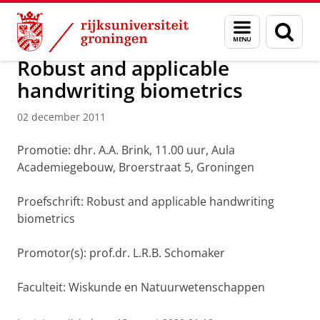
Skip
Skip
Over ons
Actueel
Nieuws
Nieuwsberichten
Menu
Zoek
to
to
en
Content
Navigation
zoeken
Robust and applicable
handwriting biometrics
02 december 2011
Promotie: dhr. A.A. Brink, 11.00 uur, Aula
Academiegebouw, Broerstraat 5, Groningen
Proefschrift: Robust and applicable handwriting
biometrics
Promotor(s): prof.dr. L.R.B. Schomaker
Faculteit: Wiskunde en Natuurwetenschappen