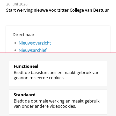
26 juni 2026
Start werving nieuwe voorzitter College van Bestuur
Direct naar
Nieuwsoverzicht
Nieuwsarchief
Functioneel
Biedt de basisfuncties en maakt gebruik van
geanonimiseerde cookies.
F
L
R
I
Y
Volg de RUG
a
i
S
n
o
Standaard
c
n
S
s
u
Biedt de optimale werking en maakt gebruik
e
k
-
t
T
Studiekiezers
van onder andere videocookies.
b
e
f
a
u
Maatschappij/bedrijven
o
d
e
g
b