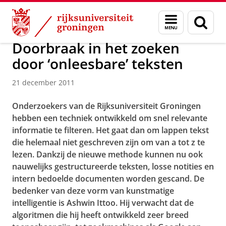
Skip
Skip
Over ons
Actueel
Nieuws
Nieuwsberichten
Menu
Zoek
to
to
en
Content
Navigation
zoeken
Doorbraak in het zoeken
door ‘onleesbare’ teksten
21 december 2011
Onderzoekers van de Rijksuniversiteit Groningen
hebben een techniek ontwikkeld om snel relevante
informatie te filteren. Het gaat dan om lappen tekst
die helemaal niet geschreven zijn om van a tot z te
lezen. Dankzij de nieuwe methode kunnen nu ook
nauwelijks gestructureerde teksten, losse notities en
intern bedoelde documenten worden gescand. De
bedenker van deze vorm van kunstmatige
intelligentie is Ashwin Ittoo. Hij verwacht dat de
algoritmen die hij heeft ontwikkeld zeer breed