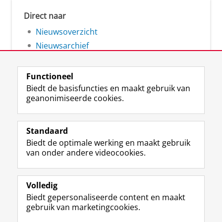
Direct naar
Nieuwsoverzicht
Nieuwsarchief
Functioneel
Biedt de basisfuncties en maakt gebruik van
geanonimiseerde cookies.
F
L
R
I
Y
Volg de RUG
a
i
S
n
o
Standaard
c
n
S
s
u
Biedt de optimale werking en maakt gebruik
e
k
-
t
T
Studiekiezers
van onder andere videocookies.
b
e
f
a
u
Maatschappij/bedrijven
o
d
e
g
b
o
I
e
r
e
Alumni
k
n
d
a
-
Volledig
p
-
R
m
k
Biedt gepersonaliseerde content en maakt
Over ons
a
p
i
-
a
gebruik van marketingcookies.
g
a
j
a
n