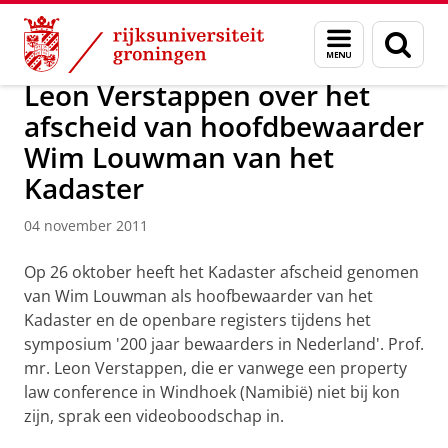
Skip
Skip
Over ons
Actueel
Nieuws
Nieuwsberichten
Menu
Zoek
to
to
en
Content
Navigation
zoeken
Leon Verstappen over het
afscheid van hoofdbewaarder
Wim Louwman van het
Kadaster
04 november 2011
Op 26 oktober heeft het Kadaster afscheid genomen
van Wim Louwman als hoofbewaarder van het
Kadaster en de openbare registers tijdens het
symposium '200 jaar bewaarders in Nederland'. Prof.
mr. Leon Verstappen, die er vanwege een property
law conference in Windhoek (Namibië) niet bij kon
zijn, sprak een videoboodschap in.