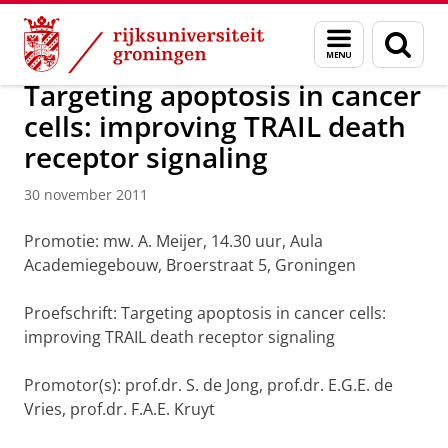
Skip
Skip
Over ons
Actueel
Nieuws
Nieuwsberichten
Menu
Zoek
to
to
en
Content
Navigation
zoeken
Targeting apoptosis in cancer
cells: improving TRAIL death
receptor signaling
30 november 2011
Promotie: mw. A. Meijer, 14.30 uur, Aula
Academiegebouw, Broerstraat 5, Groningen
Proefschrift: Targeting apoptosis in cancer cells:
improving TRAIL death receptor signaling
Promotor(s): prof.dr. S. de Jong, prof.dr. E.G.E. de
Vries, prof.dr. F.A.E. Kruyt