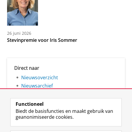
26 juni 2026
Stevinpremie voor Iris Sommer
Direct naar
Nieuwsoverzicht
Nieuwsarchief
Functioneel
Biedt de basisfuncties en maakt gebruik van
geanonimiseerde cookies.
F
L
R
I
Y
Volg de RUG