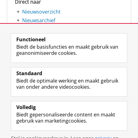
Direct naar
Nieuwsoverzicht
Nieuwsarchief
Functioneel
Biedt de basisfuncties en maakt gebruik van
geanonimiseerde cookies.
F
L
R
I
Y
Volg de RUG
a
i
S
n
o
Standaard
c
n
S
s
u
Biedt de optimale werking en maakt gebruik
e
k
-
t
T
Studiekiezers
van onder andere videocookies.
b
e
f
a
u
Maatschappij/bedrijven
o
d
e
g
b
o
I
e
r
e
Alumni
k
n
d
a
-
Volledig
p
-
R
m
k
Biedt gepersonaliseerde content en maakt
Over ons
a
p
i
-
a
gebruik van marketingcookies.
g
a
j
a
n
i
g
k
c
a
Disclaimer & Copyright
Privacy
Cookies
n
i
s
c
a