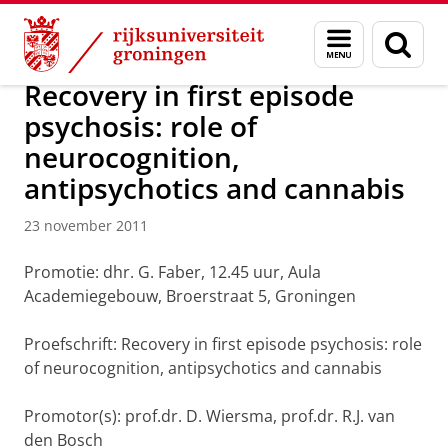
Skip
Skip
Over ons
Actueel
Nieuws
Nieuwsberichten
Menu
Zoek
to
to
en
Content
Navigation
zoeken
Recovery in first episode
psychosis: role of
neurocognition,
antipsychotics and cannabis
23 november 2011
Promotie: dhr. G. Faber, 12.45 uur, Aula
Academiegebouw, Broerstraat 5, Groningen
Proefschrift: Recovery in first episode psychosis: role
of neurocognition, antipsychotics and cannabis
Promotor(s): prof.dr. D. Wiersma, prof.dr. R.J. van
den Bosch