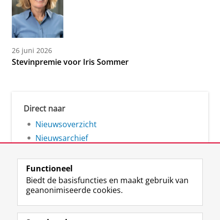
26 juni 2026
Stevinpremie voor Iris Sommer
Direct naar
Nieuwsoverzicht
Nieuwsarchief
Functioneel
Biedt de basisfuncties en maakt gebruik van
geanonimiseerde cookies.
F
L
R
I
Y
Volg de RUG
a
i
S
n
o