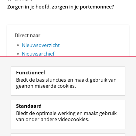
Zorgen in je hoofd, zorgen in je portemonnee?
Direct naar
Nieuwsoverzicht
Nieuwsarchief
Functioneel
Biedt de basisfuncties en maakt gebruik van
geanonimiseerde cookies.
F
L
R
I
Y
Volg de RUG
a
i
S
n
o
Standaard
c
n
S
s
u
Biedt de optimale werking en maakt gebruik
e
k
-
t
T
Studiekiezers
van onder andere videocookies.
b
e
f
a
u
Maatschappij/bedrijven
o
d
e
g
b
o
I
e
r
e