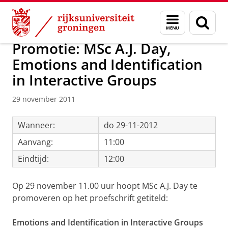
Skip
Skip
Over ons
Actueel
Nieuws
Nieuwsberichten
Menu
Zoek
to
to
en
Content
Navigation
zoeken
Promotie: MSc A.J. Day,
Emotions and Identification
in Interactive Groups
29 november 2011
Wanneer:
do 29-11-2012
Aanvang:
11:00
Eindtijd:
12:00
Op 29 november 11.00 uur hoopt MSc A.J. Day te
promoveren op het proefschrift getiteld:
Emotions and Identification in Interactive Groups