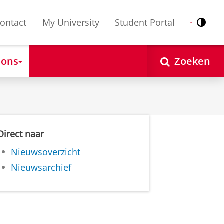
ontact
My University
Student Portal
Contr
Nederlands
English
 ons
Zoeken
Direct naar
Nieuwsoverzicht
Nieuwsarchief