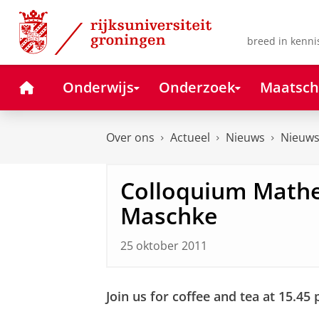
Skip
Skip
to
to
Content
Navigation
breed in kenni
Home
Onderwijs
Onderzoek
Maatsch
Over ons
Actueel
Nieuws
Nieuws
Colloquium Mathem
Maschke
25 oktober 2011
Join us for coffee and tea at 15.45 