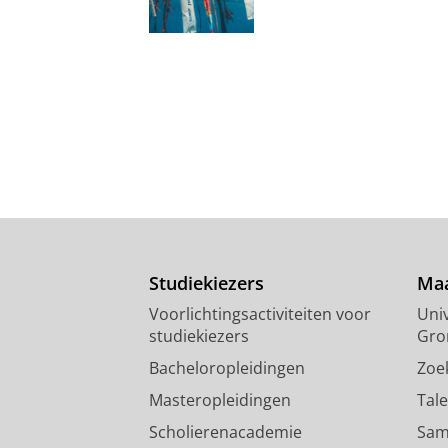
Studiekiezers
Maa
Voorlichtingsactiviteiten voor
Univ
studiekiezers
Gro
Bacheloropleidingen
Zoe
Masteropleidingen
Tal
Scholierenacademie
Sam