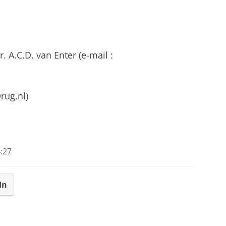
r. A.C.D. van Enter (e-mail :
@rug.nl)
:27
In