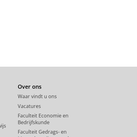
Over ons
Waar vindt u ons
Vacatures
Faculteit Economie en
Bedrijfskunde
ijs
Faculteit Gedrags- en