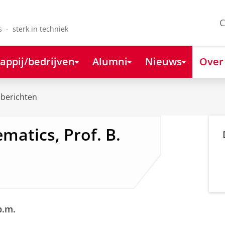
C
s - sterk in techniek
appij/bedrijven
Alumni
Nieuws
Over
berichten
atics, Prof. B.
p.m.