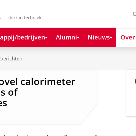
C
s - sterk in techniek
appij/bedrijven
Alumni
Nieuws
Over
berichten
novel calorimeter
s of
es