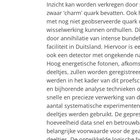
Inzicht kan worden verkregen door 
zwaar ‘charm’ quark bevatten. Ook 
met nog niet geobserveerde quark 
wisselwerking kunnen onthullen. D
door annihilatie van intense bunde
faciliteit in Duitsland. Hiervoor is
ook een detector met ongekende na
Hoog energetische fotonen, afkomst
deeltjes, zullen worden geregistree
werden in het kader van dit proefs
en bijhorende analyse technieken 
snelle en precieze verwerking van 
aantal systematische experimenten,
deeltjes werden gebruikt. De gepres
hoeveelheid data snel en betrouwb
belangrijke voorwaarde voor de ge
deeltjes. De ontwikkelde logisch