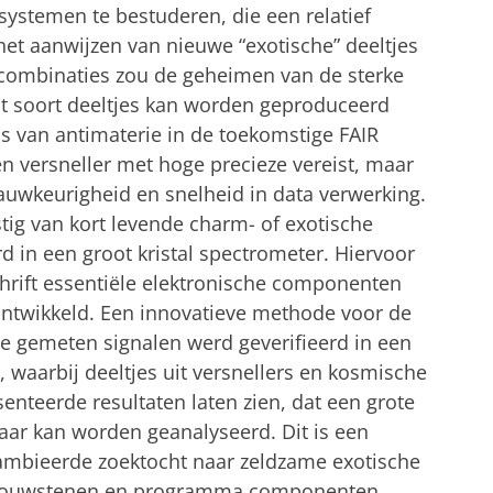
systemen te bestuderen, die een relatief
het aanwijzen van nieuwe “exotische” deeltjes
combinaties zou de geheimen van de sterke
it soort deeltjes kan worden geproduceerd
ls van antimaterie in de toekomstige FAIR
 een versneller met hoge precieze vereist, maar
uwkeurigheid en snelheid in data verwerking.
ig van kort levende charm- of exotische
rd in een groot kristal spectrometer. Hiervoor
chrift essentiële elektronische componenten
ontwikkeld. Een innovatieve methode voor de
de gemeten signalen werd geverifieerd in een
 waarbij deeltjes uit versnellers en kosmische
enteerde resultaten laten zien, dat een grote
aar kan worden geanalyseerd. Dit is een
ambieerde zoektocht naar zeldzame exotische
e bouwstenen en programma componenten