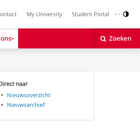
ontact
My University
Student Portal
Contr
Nederlands
English
 ons
Zoeken
Direct naar
Nieuwsoverzicht
Nieuwsarchief