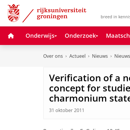
Skip
Skip
to
to
Content
Navigation
breed in kenni
Home
Onderwijs
Onderzoek
Maatsch
Over ons
Actueel
Nieuws
Nieuws
Verification of a 
concept for studie
charmonium stat
31 oktober 2011