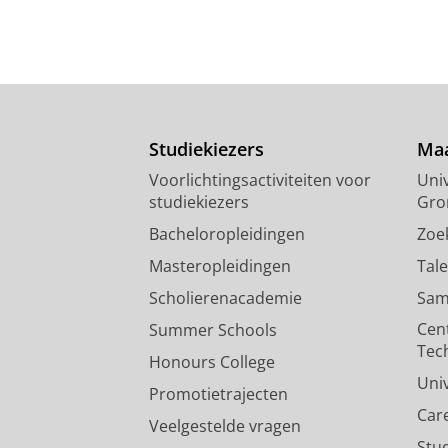
Studiekiezers
Maa
Voorlichtingsactiviteiten voor
Univ
studiekiezers
Gro
Bacheloropleidingen
Zoe
Masteropleidingen
Tal
Scholierenacademie
Sam
Cen
Summer Schools
Tec
Honours College
Uni
Promotietrajecten
Car
Veelgestelde vragen
Stu