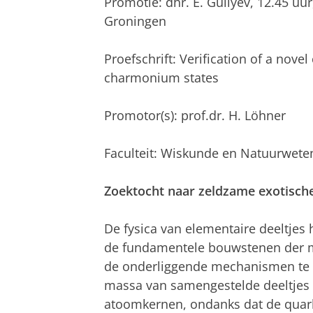
Promotie: dhr. E. Guliyev, 12.45 u
Groningen
Proefschrift: Verification of a nove
charmonium states
Promotor(s): prof.dr. H. Löhner
Faculteit: Wiskunde en Natuurwet
Zoektocht naar zeldzame exotische
De fysica van elementaire deeltjes
de fundamentele bouwstenen der ma
de onderliggende mechanismen te be
massa van samengestelde deeltjes
atoomkernen, ondanks dat de qua