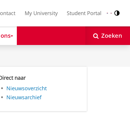
ontact
My University
Student Portal
Contr
Nederlands
English
 ons
Zoeken
Direct naar
Nieuwsoverzicht
Nieuwsarchief