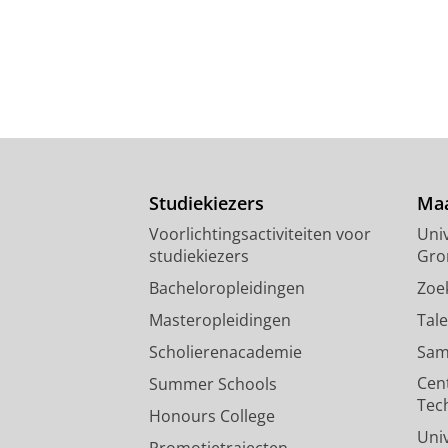
Studiekiezers
Maa
Voorlichtingsactiviteiten voor
Univ
studiekiezers
Gro
Bacheloropleidingen
Zoe
Masteropleidingen
Tal
Scholierenacademie
Sam
Cen
Summer Schools
Tec
Honours College
Uni
Promotietrajecten