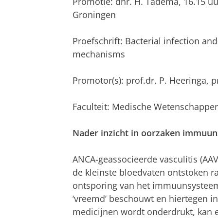
Promotie: dhr. H. Tadema, 16.15 u
Groningen
Proefschrift: Bacterial infection a
mechanisms
Promotor(s): prof.dr. P. Heeringa, p
Faculteit: Medische Wetenschappe
Nader inzicht in oorzaken immuun
ANCA-geassocieerde vasculitis (AAV
de kleinste bloedvaten ontstoken ra
ontsporing van het immuunsysteem, 
‘vreemd’ beschouwt en hiertegen i
medicijnen wordt onderdrukt, kan 