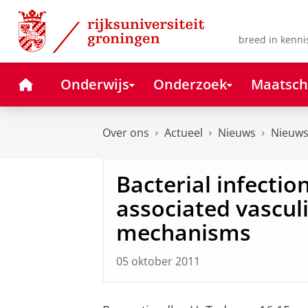
Skip
Skip
to
to
Content
Navigation
breed in kenni
Home
Onderwijs
Onderzoek
Maatsch
Over ons
Actueel
Nieuws
Nieuws
Bacterial infecti
associated vascul
mechanisms
05 oktober 2011