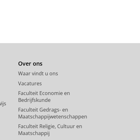
Over ons
Waar vindt u ons
Vacatures
Faculteit Economie en
Bedrijfskunde
ijs
Faculteit Gedrags- en
Maatschappijwetenschappen
Faculteit Religie, Cultuur en
Maatschappij