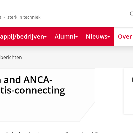
C
s - sterk in techniek
appij/bedrijven
Alumni
Nieuws
Over
berichten
on and ANCA-
itis-connecting