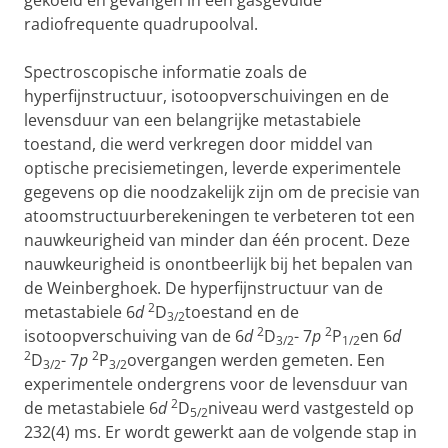
gekoeld en gevangen in een gasgevulde
radiofrequente quadrupoolval.
Spectroscopische informatie zoals de
hyperfijnstructuur, isotoopverschuivingen en de
levensduur van een belangrijke metastabiele
toestand, die werd verkregen door middel van
optische precisiemetingen, leverde experimentele
gegevens op die noodzakelijk zijn om de precisie van
atoomstructuurberekeningen te verbeteren tot een
nauwkeurigheid van minder dan één procent. Deze
nauwkeurigheid is onontbeerlijk bij het bepalen van
de Weinberghoek. De hyperfijnstructuur van de
2
metastabiele 6
d
D
toestand en de
3/2
2
2
isotoopverschuiving van de 6
d
D
- 7
p
P
en 6
d
3/2
1/2
2
2
D
- 7
p
P
overgangen werden gemeten. Een
3/2
3/2
experimentele ondergrens voor de levensduur van
2
de metastabiele 6
d
D
niveau werd vastgesteld op
5/2
232(4) ms. Er wordt gewerkt aan de volgende stap in