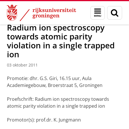
Skip
Skip
Over ons
Actueel
Nieuws
Nieuwsberichten
Menu
Zoek
to
to
en
Content
Navigation
zoeken
Radium ion spectroscopy
towards atomic parity
violation in a single trapped
ion
03 oktober 2011
Promotie: dhr. G.S. Giri, 16.15 uur, Aula
Academiegebouw, Broerstraat 5, Groningen
Proefschrift: Radium ion spectroscopy towards
atomic parity violation in a single trapped ion
Promotor(s): prof.dr. K. Jungmann