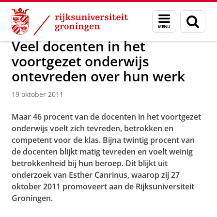
Skip
Skip
Over ons
Actueel
Nieuws
Nieuwsberichten
Menu
Zoek
to
to
en
Content
Navigation
zoeken
Veel docenten in het
voortgezet onderwijs
ontevreden over hun werk
19 oktober 2011
Maar 46 procent van de docenten in het voortgezet
onderwijs voelt zich tevreden, betrokken en
competent voor de klas. Bijna twintig procent van
de docenten blijkt matig tevreden en voelt weinig
betrokkenheid bij hun beroep. Dit blijkt uit
onderzoek van Esther Canrinus, waarop zij 27
oktober 2011 promoveert aan de Rijksuniversiteit
Groningen.