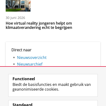
30 juni 2026
Hoe virtual reality jongeren helpt om
klimaatverandering echt te begrijpen
Direct naar
Nieuwsoverzicht
Nieuwsarchief
Functioneel
Biedt de basisfuncties en maakt gebruik van
geanonimiseerde cookies.
F
L
R
I
Y
Volg de RUG
a
i
S
n
o
Standaard