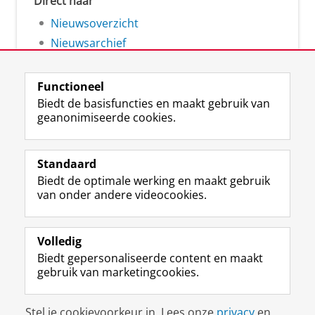
Direct naar
Nieuwsoverzicht
Nieuwsarchief
Functioneel
Biedt de basisfuncties en maakt gebruik van
geanonimiseerde cookies.
F
L
R
I
Y
Volg de RUG
a
i
S
n
o
Standaard
c
n
S
s
u
Biedt de optimale werking en maakt gebruik
e
k
-
t
T
Studiekiezers
van onder andere videocookies.
b
e
f
a
u
Maatschappij/bedrijven
o
d
e
g
b
o
I
e
r
e
Alumni
k
n
d
a
-
Volledig
p
-
R
m
k
Biedt gepersonaliseerde content en maakt
Over ons
a
p
i
-
a
gebruik van marketingcookies.
g
a
j
a
n
i
g
k
c
a
Disclaimer & Copyright
Privacy
Cookies
n
i
s
c
a
Stel je cookievoorkeur in. Lees onze
privacy
en