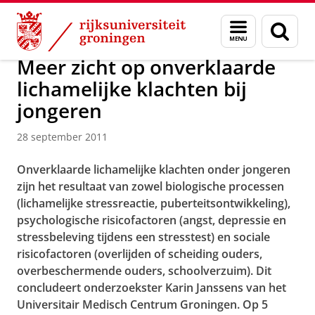
Skip
Skip
Over ons
Actueel
Nieuws
Nieuwsberichten
Menu
Zoek
to
to
en
Content
Navigation
zoeken
Meer zicht op onverklaarde
lichamelijke klachten bij
jongeren
28 september 2011
Onverklaarde lichamelijke klachten onder jongeren
zijn het resultaat van zowel biologische processen
(lichamelijke stressreactie, puberteitsontwikkeling),
psychologische risicofactoren (angst, depressie en
stressbeleving tijdens een stresstest) en sociale
risicofactoren (overlijden of scheiding ouders,
overbeschermende ouders, schoolverzuim). Dit
concludeert onderzoekster Karin Janssens van het
Universitair Medisch Centrum Groningen. Op 5