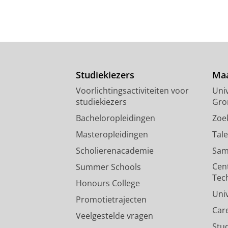
Studiekiezers
Maa
Voorlichtingsactiviteiten voor
Univ
studiekiezers
Gro
Bacheloropleidingen
Zoe
Masteropleidingen
Tal
Scholierenacademie
Sam
Cen
Summer Schools
Tec
Honours College
Uni
Promotietrajecten
Car
Veelgestelde vragen
Stu