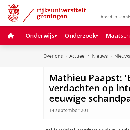
Skip
Skip
to
to
Content
Navigation
breed in kenni
Home
Onderwijs
Onderzoek
Maatsch
Over ons
Actueel
Nieuws
Nieuws
Mathieu Paapst: '
verdachten op inte
eeuwige schandpa
14 september 2011