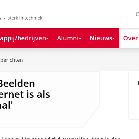
C
s - sterk in techniek
appij/bedrijven
Alumni
Nieuws
Over
berichten
Beelden
rnet is als
al'