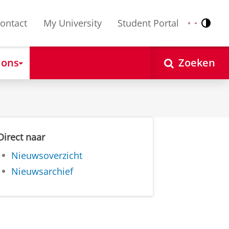
ontact
My University
Student Portal
Contr
Nederlands
English
 ons
Zoeken
Direct naar
Nieuwsoverzicht
Nieuwsarchief