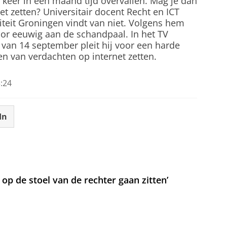
 keer in één maand tijd overvallen. Mag je dan
t zetten? Universitair docent Recht en ICT
iteit Groningen vindt van niet. Volgens hem
or eeuwig aan de schandpaal. In het TV
van 14 september pleit hij voor een harde
n van verdachten op internet zetten.
:24
In
t op de stoel van de rechter gaan zitten’