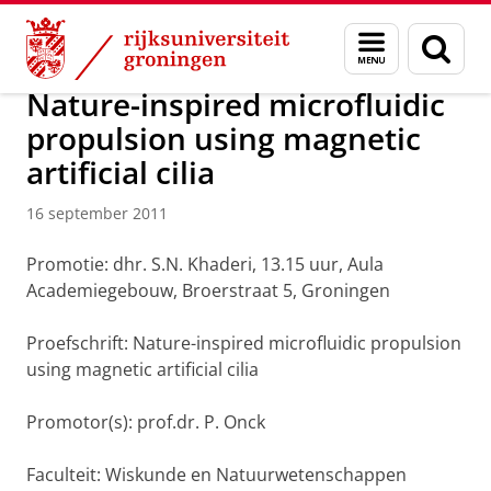
Skip
Skip
Over ons
Actueel
Nieuws
Nieuwsberichten
Menu
Zoek
to
to
en
Content
Navigation
zoeken
Nature-inspired microfluidic
propulsion using magnetic
artificial cilia
16 september 2011
Promotie: dhr. S.N. Khaderi, 13.15 uur, Aula
Academiegebouw, Broerstraat 5, Groningen
Proefschrift: Nature-inspired microfluidic propulsion
using magnetic artificial cilia
Promotor(s): prof.dr. P. Onck
Faculteit: Wiskunde en Natuurwetenschappen