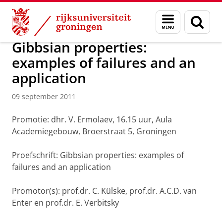
Skip
Skip
Over ons
Actueel
Nieuws
Nieuwsberichten
Menu
Zoek
to
to
en
Content
Navigation
zoeken
Gibbsian properties:
examples of failures and an
application
09 september 2011
Promotie: dhr. V. Ermolaev, 16.15 uur, Aula
Academiegebouw, Broerstraat 5, Groningen
Proefschrift: Gibbsian properties: examples of
failures and an application
Promotor(s): prof.dr. C. Külske, prof.dr. A.C.D. van
Enter en prof.dr. E. Verbitsky