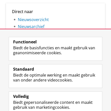
Direct naar
Nieuwsoverzicht
Nieuwsarchief
Functioneel
Biedt de basisfuncties en maakt gebruik van
geanonimiseerde cookies.
F
L
R
I
Y
Volg de RUG
a
i
S
n
o
Standaard
c
n
S
s
u
Biedt de optimale werking en maakt gebruik
e
k
-
t
T
Studiekiezers
van onder andere videocookies.
b
e
f
a
u
Maatschappij/bedrijven
o
d
e
g
b
o
I
e
r
e
Alumni
k
n
d
a
-
Volledig
p
-
R
m
k
Biedt gepersonaliseerde content en maakt
Over ons
a
p
i
-
a
gebruik van marketingcookies.
g
a
j
a
n