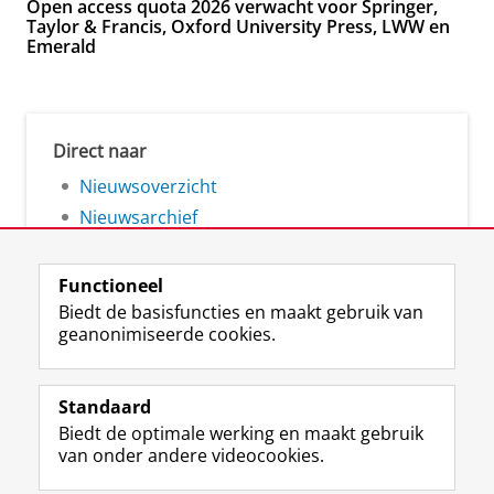
Open access quota 2026 verwacht voor Springer,
Taylor & Francis, Oxford University Press, LWW en
Emerald
Direct naar
Nieuwsoverzicht
Nieuwsarchief
Functioneel
Biedt de basisfuncties en maakt gebruik van
geanonimiseerde cookies.
F
L
R
I
Y
Volg de RUG
a
i
S
n
o
Standaard
c
n
S
s
u
Biedt de optimale werking en maakt gebruik
e
k
-
t
T
Studiekiezers
van onder andere videocookies.
b
e
f
a
u
Maatschappij/bedrijven
o
d
e
g
b