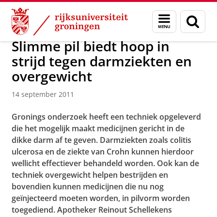
Skip
Skip
Over ons
Actueel
Nieuws
Nieuwsberichten
Menu
Zoek
to
to
en
Content
Navigation
zoeken
Slimme pil biedt hoop in
strijd tegen darmziekten en
overgewicht
14 september 2011
Gronings onderzoek heeft een techniek opgeleverd
die het mogelijk maakt medicijnen gericht in de
dikke darm af te geven. Darmziekten zoals colitis
ulcerosa en de ziekte van Crohn kunnen hierdoor
wellicht effectiever behandeld worden. Ook kan de
techniek overgewicht helpen bestrijden en
bovendien kunnen medicijnen die nu nog
geïnjecteerd moeten worden, in pilvorm worden
toegediend. Apotheker Reinout Schellekens