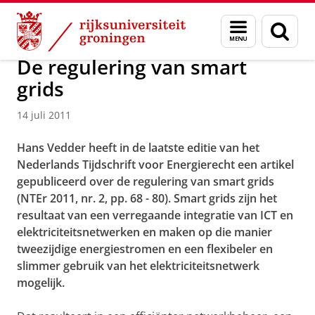
Skip
Skip
Over ons
Actueel
Nieuws
Nieuwsberichten
Menu
Zoek
to
to
en
Content
Navigation
zoeken
De regulering van smart
grids
14 juli 2011
Hans Vedder heeft in de laatste editie van het
Nederlands Tijdschrift voor Energierecht een artikel
gepubliceerd over de regulering van smart grids
(NTEr 2011, nr. 2, pp. 68 - 80). Smart grids zijn het
resultaat van een verregaande integratie van ICT en
elektriciteitsnetwerken en maken op die manier
tweezijdige energiestromen en een flexibeler en
slimmer gebruik van het elektriciteitsnetwerk
mogelijk.