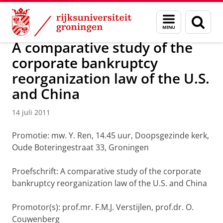
Skip
Skip
Over ons
Actueel
Nieuws
Nieuwsberichten
Menu
Zoek
to
to
en
Content
Navigation
zoeken
A comparative study of the
corporate bankruptcy
reorganization law of the U.S.
and China
14 juli 2011
Promotie: mw. Y. Ren, 14.45 uur, Doopsgezinde kerk,
Oude Boteringestraat 33, Groningen
Proefschrift: A comparative study of the corporate
bankruptcy reorganization law of the U.S. and China
Promotor(s): prof.mr. F.M.J. Verstijlen, prof.dr. O.
Couwenberg