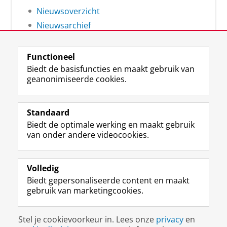
Nieuwsoverzicht
Nieuwsarchief
Functioneel
Biedt de basisfuncties en maakt gebruik van
geanonimiseerde cookies.
F
L
R
I
Y
Volg de RUG
a
i
S
n
o
Standaard
c
n
S
s
u
Biedt de optimale werking en maakt gebruik
e
k
-
t
T
Studiekiezers
van onder andere videocookies.
b
e
f
a
u
Maatschappij/bedrijven
o
d
e
g
b
o
I
e
r
e
Alumni
k
n
d
a
-
Volledig
p
-
R
m
k
Biedt gepersonaliseerde content en maakt
Over ons
a
p
i
-
a
gebruik van marketingcookies.
g
a
j
a
n
i
g
k
c
a
Disclaimer & Copyright
Privacy
Cookies
n
i
s
c
a
Stel je cookievoorkeur in. Lees onze
privacy
en
Inloggen