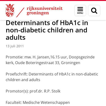
Skip
Skip
Over ons
Actueel
Nieuws
Nieuwsberichten
Menu
Zoek
to
to
en
Content
Navigation
zoeken
Determinants of HbA1c in
non-diabetic children and
adults
13 juli 2011
Promotie: mw. H. Jansen,16.15 uur, Doopsgezinde
kerk, Oude Boteringestraat 33, Groningen
Proefschrift: Determinants of HbA1c in non-diabetic
children and adults
Promotor(s): prof.dr. R.P. Stolk
Faculteit: Medische Wetenschappen