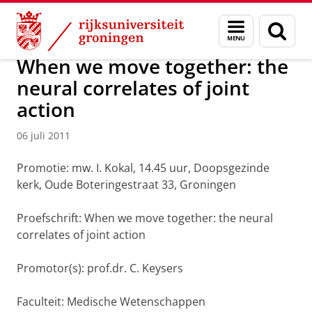
Skip
Skip
Over ons
Actueel
Nieuws
Nieuwsberichten
Menu
Zoek
to
to
en
Content
Navigation
zoeken
When we move together: the
neural correlates of joint
action
06 juli 2011
Promotie: mw. I. Kokal, 14.45 uur, Doopsgezinde
kerk, Oude Boteringestraat 33, Groningen
Proefschrift: When we move together: the neural
correlates of joint action
Promotor(s): prof.dr. C. Keysers
Faculteit: Medische Wetenschappen