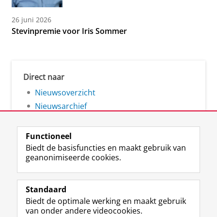
26 juni 2026
Stevinpremie voor Iris Sommer
Direct naar
Nieuwsoverzicht
Nieuwsarchief
Functioneel
Biedt de basisfuncties en maakt gebruik van
geanonimiseerde cookies.
F
L
R
I
Y
Volg de RUG
a
i
S
n
o
Standaard
c
n
S
s
u
Biedt de optimale werking en maakt gebruik
e
k
-
t
T
Studiekiezers
van onder andere videocookies.
b
e
f
a
u