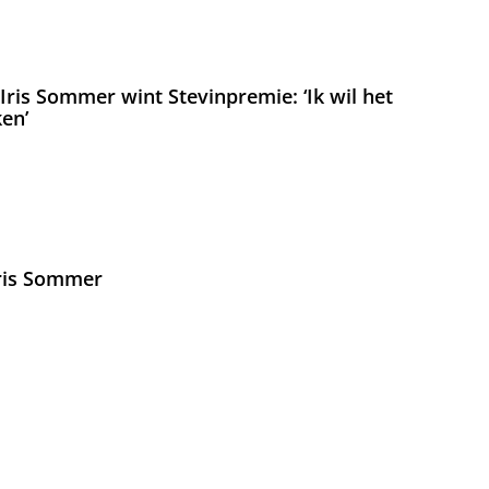
ris Sommer wint Stevinpremie: ‘Ik wil het
en’
Iris Sommer