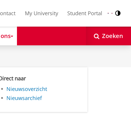
ontact
My University
Student Portal
Contr
Nederlands
English
 ons
Zoeken
Direct naar
Nieuwsoverzicht
Nieuwsarchief