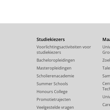
Studiekiezers
Maa
Voorlichtingsactiviteiten voor
Univ
studiekiezers
Gro
Bacheloropleidingen
Zoe
Masteropleidingen
Tal
Scholierenacademie
Sam
Cen
Summer Schools
Tec
Honours College
Uni
Promotietrajecten
Car
Veelgestelde vragen