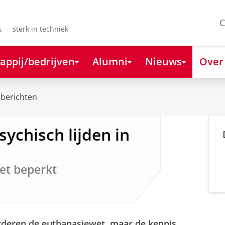
C
s - sterk in techniek
appij/bedrijven
Alumni
Nieuws
Over
berichten
ychisch lijden in
et beperkt
rderen de euthanasiewet, maar de kennis