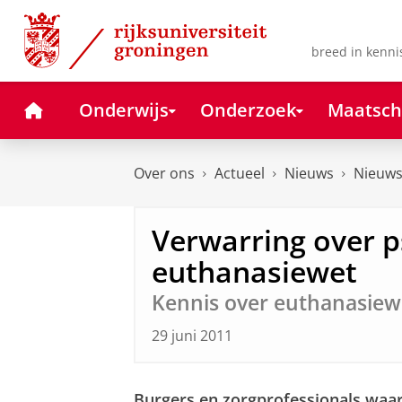
Skip
Skip
to
to
Content
Navigation
breed in kenni
Home
Onderwijs
Onderzoek
Maatsch
Over ons
Actueel
Nieuws
Nieuws
Verwarring over ps
euthanasiewet
Kennis over euthanasiew
29 juni 2011
Burgers en zorgprofessionals waa