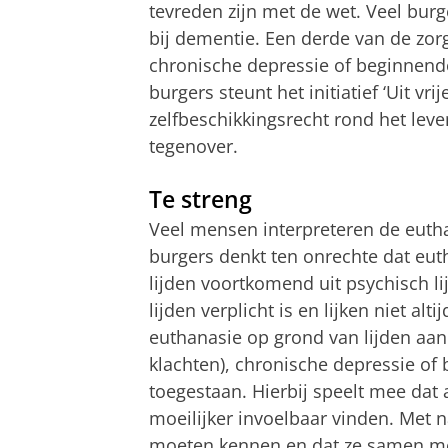
tevreden zijn met de wet. Veel bur
bij dementie. Een derde van de zor
chronische depressie of beginnend
burgers steunt het initiatief ‘Uit vrij
zelfbeschikkingsrecht rond het leve
tegenover.
Te streng
Veel mensen interpreteren de euth
burgers denkt ten onrechte dat euth
lijden voortkomend uit psychisch li
lijden verplicht is en lijken niet alt
euthanasie op grond van lijden aan 
klachten), chronische depressie of
toegestaan. Hierbij speelt mee dat 
moeilijker invoelbaar vinden. Met 
moeten kennen en dat ze samen met