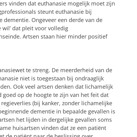
gers vinden dat euthanasie mogelijk moet zijn
gprofessionals steunt euthanasie bij
e dementie. Ongeveer een derde van de
e wil’ dat pleit voor volledig
nseinde. Artsen staan hier minder positief
anasiewet te streng. De meerderheid van de
anasie niet is toegestaan bij ondraaglijk
jden. Ook veel artsen denken dat lichamelijk
ijd goed op de hoogte te zijn van het feit dat
regieverlies (bij kanker, zonder lichamelijke
 beginnende dementie in bepaalde gevallen is
artsen het lijden in dergelijke gevallen soms
name huisartsen vinden dat ze een patiënt
 de patiënt naar de beslissing over