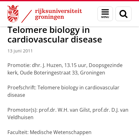
Skip
Skip
Over ons
Actueel
Nieuws
Nieuwsberichten
Menu
Zoek
to
to
en
Content
Navigation
zoeken
Telomere biology in
cardiovascular disease
13 juni 2011
Promotie: dhr. J. Huzen, 13.15 uur, Doopsgezinde
kerk, Oude Boteringestraat 33, Groningen
Proefschrift: Telomere biology in cardiovascular
disease
Promotor(s): prof.dr. W.H. van Gilst, prof.dr. D.J. van
Veldhuisen
Faculteit: Medische Wetenschappen