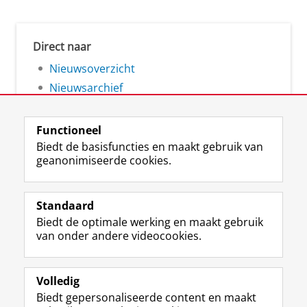
Direct naar
Nieuwsoverzicht
Nieuwsarchief
Functioneel
Biedt de basisfuncties en maakt gebruik van
geanonimiseerde cookies.
F
L
R
I
Y
Volg de RUG
a
i
S
n
o
Standaard
c
n
S
s
u
Biedt de optimale werking en maakt gebruik
e
k
-
t
T
Studiekiezers
van onder andere videocookies.
b
e
f
a
u
Maatschappij/bedrijven
o
d
e
g
b
o
I
e
r
e
Alumni
k
n
d
a
-
Volledig
p
-
R
m
k
Biedt gepersonaliseerde content en maakt
Over ons