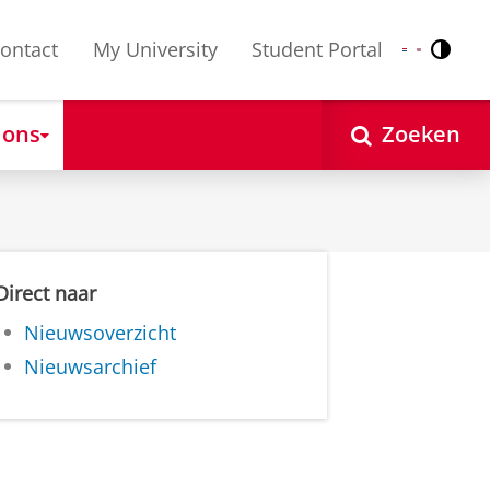
ontact
My University
Student Portal
Contr
Nederlands
English
 ons
Zoeken
Direct naar
Nieuwsoverzicht
Nieuwsarchief