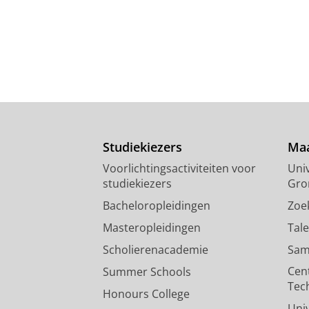
Studiekiezers
Maa
Voorlichtingsactiviteiten voor
Univ
studiekiezers
Gro
Bacheloropleidingen
Zoe
Masteropleidingen
Tal
Scholierenacademie
Sam
Cen
Summer Schools
Tec
Honours College
Uni