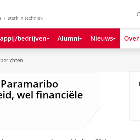
C
s - sterk in techniek
appij/bedrijven
Alumni
Nieuws
Over
berichten
d Paramaribo
id, wel financiële