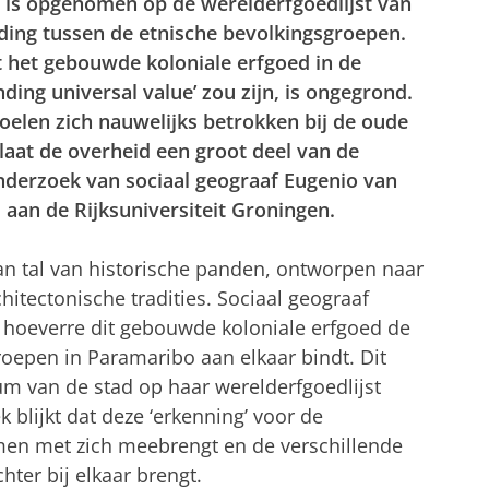
 is opgenomen op de werelderfgoedlijst van
nding tussen de etnische bevolkingsgroepen.
t het gebouwde koloniale erfgoed in de
ing universal value’ zou zijn, is ongegrond.
oelen zich nauwelijks betrokken bij de oude
aat de overheid een groot deel van de
onderzoek van sociaal geograaf Eugenio van
aan de Rijksuniversiteit Groningen.
an tal van historische panden, ontworpen naar
itectonische tradities. Sociaal geograaf
hoeverre dit gebouwde koloniale erfgoed de
roepen in Paramaribo aan elkaar bindt. Dit
 van de stad op haar werelderfgoedlijst
blijkt dat deze ‘erkenning’ voor de
en met zich meebrengt en de verschillende
hter bij elkaar brengt.