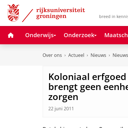
Skip
Skip
to
to
Content
Navigation
breed in kenni
Home
Onderwijs
Onderzoek
Maatsch
Over ons
Actueel
Nieuws
Nieuws
Koloniaal erfgoe
brengt geen eenhe
zorgen
22 juni 2011