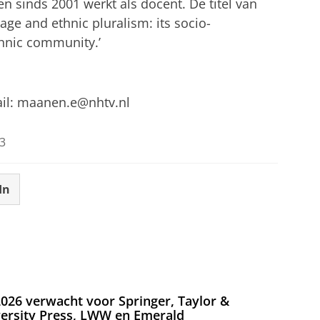
sinds 2001 werkt als docent. De titel van
itage and ethnic pluralism: its socio-
thnic community.’
ail: maanen.e@nhtv.nl
3
In
026 verwacht voor Springer, Taylor &
versity Press, LWW en Emerald