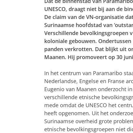
Dat de binnenstad van Paramaribo
UNESCO, draagt niet bij aan de bi
De claim van de VN-organisatie da
Surinaamse hoofdstad van ‘outstand
Verschillende bevolkingsgroepen v
koloniale gebouwen. Ondertussen l
panden verkrotten. Dat blijkt uit 
Maanen. Hij promoveert op 30 juni 
In het centrum van Paramaribo sta
Nederlandse, Engelse en Franse arch
Eugenio van Maanen onderzocht in 
verschillende etnische bevolkingsg
mede omdat de UNESCO het centrum
heeft opgenomen. Uit het onderzoek 
Surinaamse overheid grote problem
etnische bevolkingsgroepen niet dic