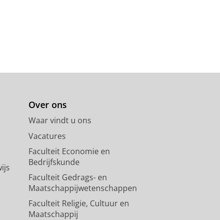
Over ons
Waar vindt u ons
Vacatures
Faculteit Economie en
Bedrijfskunde
ijs
Faculteit Gedrags- en
Maatschappijwetenschappen
Faculteit Religie, Cultuur en
Maatschappij