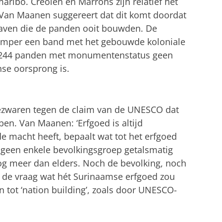
aribo. Creolen en Marrons zijn relatief het
Van Maanen suggereert dat dit komt doordat
aven die de panden ooit bouwden. De
amper een band met het gebouwde koloniale
de 244 panden met monumentenstatus geen
se oorsprong is.
bezwaren tegen de claim van de UNESCO dat
en. Van Maanen: ‘Erfgoed is altijd
e macht heeft, bepaalt wat tot het erfgoed
 geen enkele bevolkingsgroep getalsmatig
og meer dan elders. Noch de bevolking, noch
j de vraag wat hét Surinaamse erfgoed zou
 tot ‘nation building’, zoals door UNESCO-