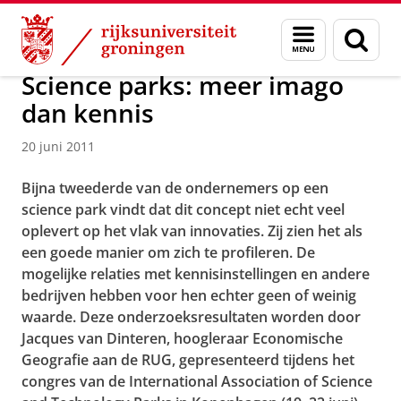
Skip
Skip
Over ons
Actueel
Nieuws
Nieuwsberichten
Menu
Zoek
to
to
en
Content
Navigation
zoeken
Science parks: meer imago
dan kennis
20 juni 2011
Bijna tweederde van de ondernemers op een
science park vindt dat dit concept niet echt veel
oplevert op het vlak van innovaties. Zij zien het als
een goede manier om zich te profileren. De
mogelijke relaties met kennisinstellingen en andere
bedrijven hebben voor hen echter geen of weinig
waarde. Deze onderzoeksresultaten worden door
Jacques van Dinteren, hoogleraar Economische
Geografie aan de RUG, gepresenteerd tijdens het
congres van de International Association of Science