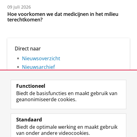
09 juli 2026
Hoe voorkomen we dat medicijnen in het milieu
terechtkomen?
Direct naar
Nieuwsoverzicht
Nieuwsarchief
Functioneel
Biedt de basisfuncties en maakt gebruik van
geanonimiseerde cookies.
F
L
R
I
Y
Volg de RUG
a
i
S
n
o
Standaard
c
n
S
s
u
Biedt de optimale werking en maakt gebruik
e
k
-
t
T
Studiekiezers
van onder andere videocookies.
b
e
f
a
u