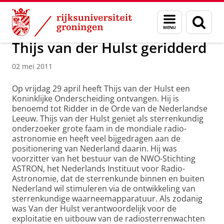
Skip
Skip
Over ons
Actueel
Nieuws
Nieuwsberichten
Menu
Zoek
to
to
en
Content
Navigation
zoeken
Thijs van der Hulst geridderd
02 mei 2011
Op vrijdag 29 april heeft Thijs van der Hulst een
Koninklijke Onderscheiding ontvangen. Hij is
benoemd tot Ridder in de Orde van de Nederlandse
Leeuw. Thijs van der Hulst geniet als sterrenkundig
onderzoeker grote faam in de mondiale radio-
astronomie en heeft veel bijgedragen aan de
positionering van Nederland daarin. Hij was
voorzitter van het bestuur van de NWO-Stichting
ASTRON, het Nederlands Instituut voor Radio-
Astronomie, dat de sterrenkunde binnen en buiten
Nederland wil stimuleren via de ontwikkeling van
sterrenkundige waarneemapparatuur. Als zodanig
was Van der Hulst verantwoordelijk voor de
exploitatie en uitbouw van de radiosterrenwachten