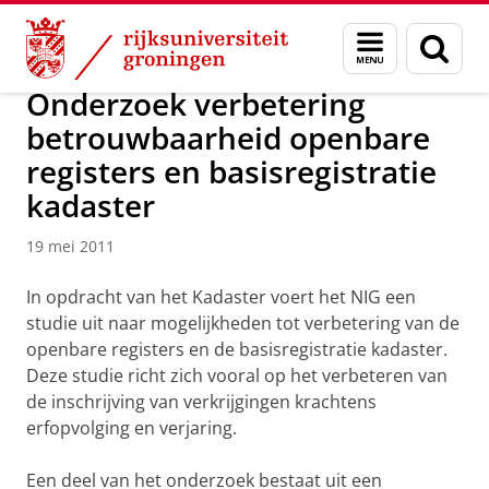
Skip
Skip
Over ons
Actueel
Nieuws
Nieuwsberichten
Menu
Zoek
to
to
en
Content
Navigation
zoeken
Onderzoek verbetering
betrouwbaarheid openbare
registers en basisregistratie
kadaster
19 mei 2011
In opdracht van het Kadaster voert het NIG een
studie uit naar mogelijkheden tot verbetering van de
openbare registers en de basisregistratie kadaster.
Deze studie richt zich vooral op het verbeteren van
de inschrijving van verkrijgingen krachtens
erfopvolging en verjaring.
Een deel van het onderzoek bestaat uit een