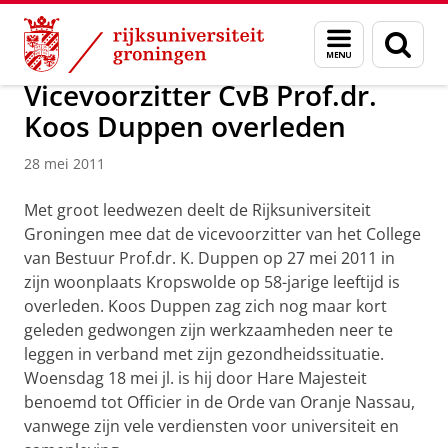
Skip
Skip
Over ons
Actueel
Nieuws
Nieuwsberichten
Menu
Zoek
to
to
en
Content
Navigation
zoeken
Vicevoorzitter CvB Prof.dr.
Koos Duppen overleden
28 mei 2011
Met groot leedwezen deelt de Rijksuniversiteit
Groningen mee dat de vicevoorzitter van het College
van Bestuur Prof.dr. K. Duppen op 27 mei 2011 in
zijn woonplaats Kropswolde op 58-jarige leeftijd is
overleden. Koos Duppen zag zich nog maar kort
geleden gedwongen zijn werkzaamheden neer te
leggen in verband met zijn gezondheidssituatie.
Woensdag 18 mei jl. is hij door Hare Majesteit
benoemd tot Officier in de Orde van Oranje Nassau,
vanwege zijn vele verdiensten voor universiteit en