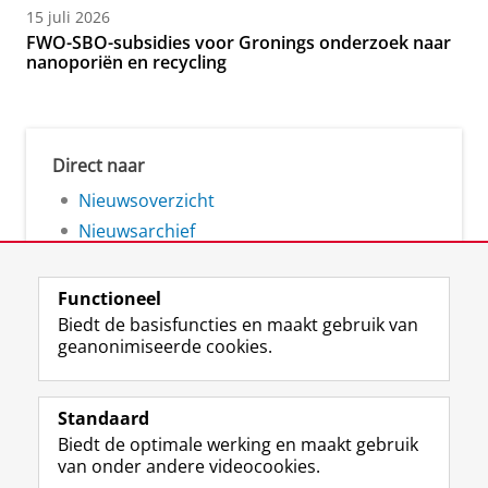
15 juli 2026
FWO-SBO-subsidies voor Gronings onderzoek naar
nanoporiën en recycling
Direct naar
Nieuwsoverzicht
Nieuwsarchief
Functioneel
Biedt de basisfuncties en maakt gebruik van
geanonimiseerde cookies.
F
L
R
I
Y
Volg de RUG
a
i
S
n
o
Standaard
c
n
S
s
u
Biedt de optimale werking en maakt gebruik
e
k
-
t
T
Studiekiezers
van onder andere videocookies.
b
e
f
a
u