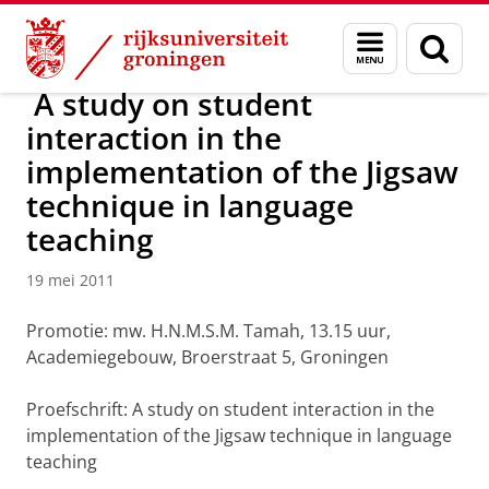
Skip
Skip
Over ons
Actueel
Nieuws
Nieuwsberichten
Menu
Zoek
to
to
en
Content
Navigation
zoeken
A study on student
interaction in the
implementation of the Jigsaw
technique in language
teaching
19 mei 2011
Promotie: mw. H.N.M.S.M. Tamah, 13.15 uur,
Academiegebouw, Broerstraat 5, Groningen
Proefschrift: A study on student interaction in the
implementation of the Jigsaw technique in language
teaching