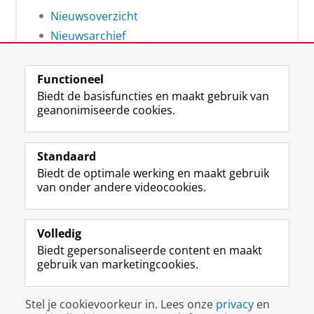
Nieuwsoverzicht
Nieuwsarchief
Functioneel
Biedt de basisfuncties en maakt gebruik van
geanonimiseerde cookies.
F
L
R
I
Y
Volg de RUG
a
i
S
n
o
Standaard
c
n
S
s
u
Biedt de optimale werking en maakt gebruik
e
k
-
t
T
Studiekiezers
van onder andere videocookies.
b
e
f
a
u
Maatschappij/bedrijven
o
d
e
g
b
o
I
e
r
e
Alumni
k
n
d
a
-
Volledig
p
-
R
m
k
Biedt gepersonaliseerde content en maakt
Over ons
a
p
i
-
a
gebruik van marketingcookies.
g
a
j
a
n
i
g
k
c
a
Disclaimer & Copyright
Privacy
Cookies
n
i
s
c
a
Stel je cookievoorkeur in. Lees onze
privacy
en
Inloggen