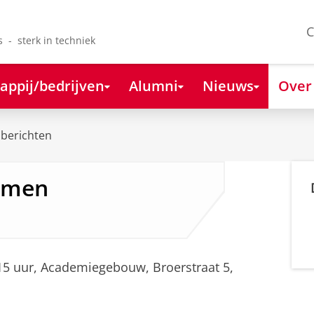
C
s - sterk in techniek
appij/bedrijven
Alumni
Nieuws
Over
berichten
emen
6.15 uur, Academiegebouw, Broerstraat 5,