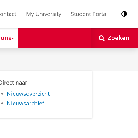
ontact
My University
Student Portal
Contr
Nederlands
English
 ons
Zoeken
Direct naar
Nieuwsoverzicht
Nieuwsarchief