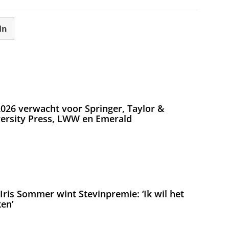
In
026 verwacht voor Springer, Taylor &
versity Press, LWW en Emerald
ris Sommer wint Stevinpremie: ‘Ik wil het
en’