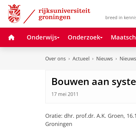
Skip
Skip
to
to
Content
Navigation
breed in kenni
Home
Onderwijs
Onderzoek
Maatsch
Over ons
Actueel
Nieuws
Nieuws
Bouwen aan syst
17 mei 2011
Oratie: dhr. prof.dr. A.K. Groen, 1
Groningen