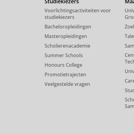
Studiekiezers
Maa
Voorlichtingsactiviteiten voor
Univ
studiekiezers
Gro
Bacheloropleidingen
Zoe
Masteropleidingen
Tal
Scholierenacademie
Sam
Cen
Summer Schools
Tec
Honours College
Uni
Promotietrajecten
Car
Veelgestelde vragen
Stu
Sch
Sam