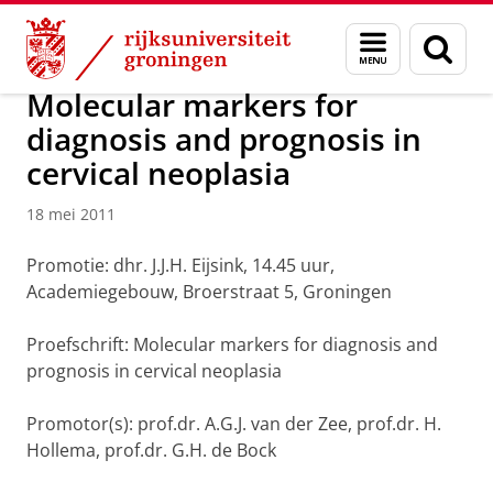
Skip
Skip
Over ons
Actueel
Nieuws
Nieuwsberichten
Menu
Zoek
to
to
en
Content
Navigation
zoeken
Molecular markers for
diagnosis and prognosis in
cervical neoplasia
18 mei 2011
Promotie: dhr. J.J.H. Eijsink, 14.45 uur,
Academiegebouw, Broerstraat 5, Groningen
Proefschrift: Molecular markers for diagnosis and
prognosis in cervical neoplasia
Promotor(s): prof.dr. A.G.J. van der Zee, prof.dr. H.
Hollema, prof.dr. G.H. de Bock