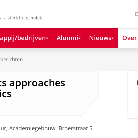
C
s - sterk in techniek
appij/bedrijven
Alumni
Nieuws
Over
berichten
cs approaches
ics
uur, Academiegebouw, Broerstraat 5,