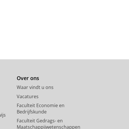
Over ons
Waar vindt u ons
Vacatures
Faculteit Economie en
Bedrijfskunde
ijs
Faculteit Gedrags- en
Maatschappijwetenschappen