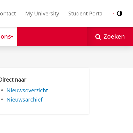
ontact
My University
Student Portal
Contr
Nederlands
English
 ons
Zoeken
Direct naar
Nieuwsoverzicht
Nieuwsarchief