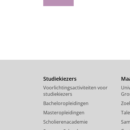
Studiekiezers
Maa
Voorlichtingsactiviteiten voor
Univ
studiekiezers
Gro
Bacheloropleidingen
Zoe
Masteropleidingen
Tal
Scholierenacademie
Sam