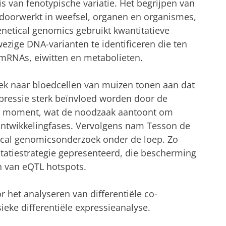
is van fenotypische variatie. Het begrijpen van
doorwerkt in weefsel, organen en organismes,
enetical genomics gebruikt kwantitatieve
zige DNA-varianten te identificeren die ten
n mRNAs, eiwitten en metabolieten.
ek naar bloedcellen van muizen tonen aan dat
pressie sterk beïnvloed worden door de
dat moment, wat de noodzaak aantoont om
ontwikkelingfases. Vervolgens nam Tesson de
tical genomicsonderzoek onder de loep. Zo
tiestrategie gepresenteerd, die bescherming
en van eQTL hotspots.
 het analyseren van differentiële co-
eke differentiële expressieanalyse.