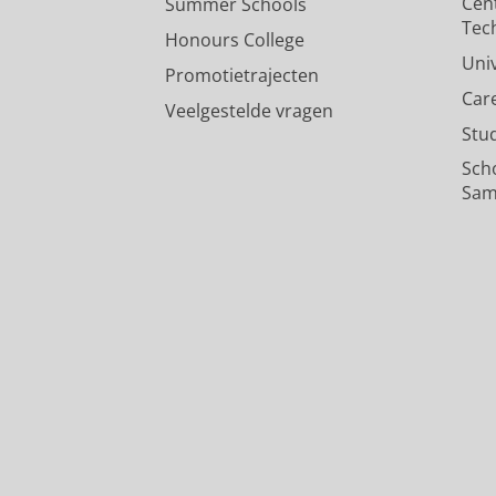
Cen
Summer Schools
Tec
Honours College
Uni
Promotietrajecten
Car
Veelgestelde vragen
Stu
Sch
Sam