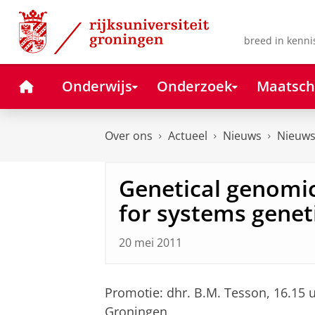
Skip
Skip
to
to
Content
Navigation
breed in kenni
Home
Onderwijs
Onderzoek
Maatsch
Over ons
Actueel
Nieuws
Nieuws
Genetical genomi
for systems genet
20 mei 2011
Promotie: dhr. B.M. Tesson, 16.15 
Groningen