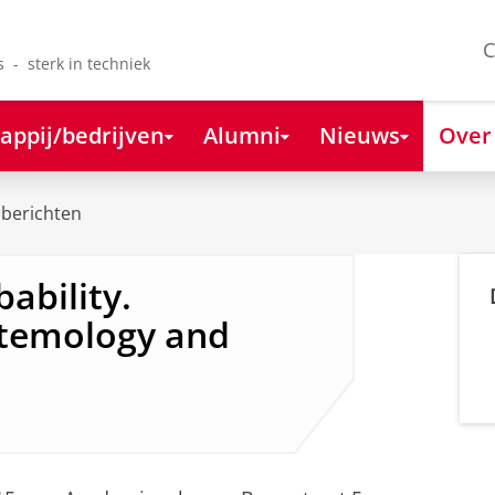
C
s - sterk in techniek
appij/bedrijven
Alumni
Nieuws
Over
berichten
ability.
stemology and