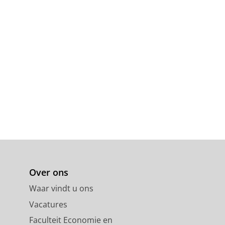
Over ons
Waar vindt u ons
Vacatures
Faculteit Economie en