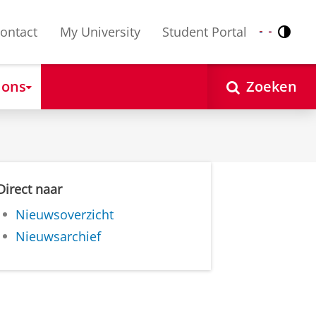
ontact
My University
Student Portal
Contr
Nederlands
English
 ons
Zoeken
Direct naar
Nieuwsoverzicht
Nieuwsarchief