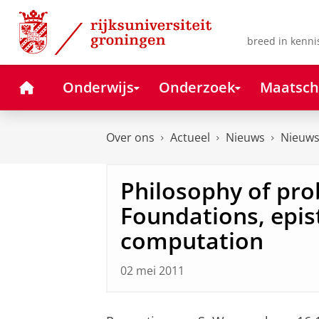
Skip
Skip
to
to
Content
Navigation
breed in kenni
Home
Onderwijs
Onderzoek
Maatsch
Over ons
Actueel
Nieuws
Nieuws
Philosophy of prob
Foundations, epi
computation
02 mei 2011