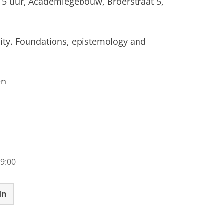
5 uur, Academiegebouw, Broerstraat 5,
lity. Foundations, epistemology and
en
9:00
In