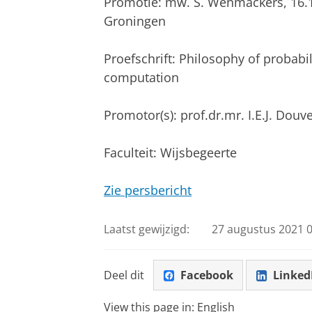
Promotie: mw. S. Wenmackers, 16.1
Groningen
Proefschrift: Philosophy of probabi
computation
Promotor(s): prof.dr.mr. I.E.J. Douv
Faculteit: Wijsbegeerte
Zie persbericht
Laatst gewijzigd:
27 augustus 2021 0
Deel dit
Facebook
Linked
View this page in:
English