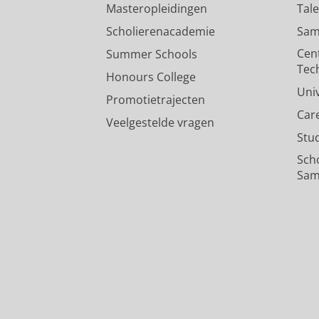
Masteropleidingen
Tal
Scholierenacademie
Sam
Cen
Summer Schools
Tec
Honours College
Uni
Promotietrajecten
Car
Veelgestelde vragen
Stu
Sch
Sam