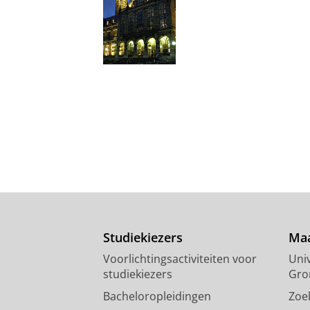
Studiekiezers
Maa
Voorlichtingsactiviteiten voor
Univ
studiekiezers
Gro
Bacheloropleidingen
Zoe