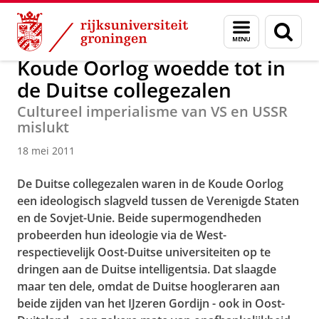
Skip
Skip
Over ons
Actueel
Nieuws
Nieuwsberichten
Menu
Zoek
to
to
en
Content
Navigation
zoeken
Koude Oorlog woedde tot in
de Duitse collegezalen
Cultureel imperialisme van VS en USSR
mislukt
18 mei 2011
De Duitse collegezalen waren in de Koude Oorlog
een ideologisch slagveld tussen de Verenigde Staten
en de Sovjet-Unie. Beide supermogendheden
probeerden hun ideologie via de West-
respectievelijk Oost-Duitse universiteiten op te
dringen aan de Duitse intelligentsia. Dat slaagde
maar ten dele, omdat de Duitse hoogleraren aan
beide zijden van het IJzeren Gordijn - ook in Oost-