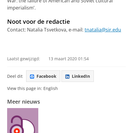
War: the failure of American and Soviet cultural
imperialism’.
Noot voor de redactie
Contact: Natalia Tsvetkova, e-mail:
tnatalia@sir.edu
Laatst gewijzigd:
13 maart 2020 01:54
Deel dit
Facebook
LinkedIn
View this page in:
English
Meer nieuws