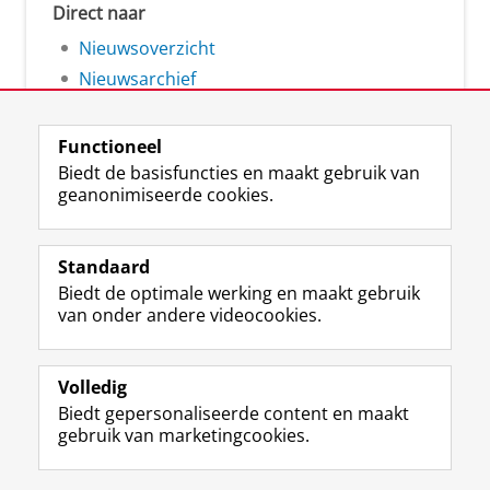
Direct naar
Nieuwsoverzicht
Nieuwsarchief
Functioneel
Biedt de basisfuncties en maakt gebruik van
geanonimiseerde cookies.
F
L
R
I
Y
Volg de RUG
a
i
S
n
o
Standaard
c
n
S
s
u
Biedt de optimale werking en maakt gebruik
e
k
-
t
T
Studiekiezers
van onder andere videocookies.
b
e
f
a
u
Maatschappij/bedrijven
o
d
e
g
b
o
I
e
r
e
Alumni
k
n
d
a
-
Volledig
p
-
R
m
k
Biedt gepersonaliseerde content en maakt
Over ons
a
p
i
-
a
gebruik van marketingcookies.
g
a
j
a
n
i
g
k
c
a
Disclaimer & Copyright
Privacy
Cookies