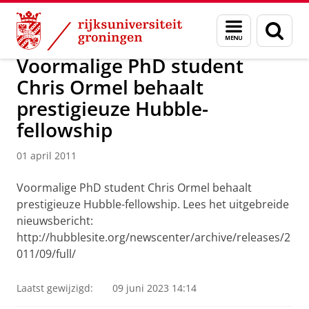
Skip
Skip
Over ons
Actueel
Nieuws
Nieuwsberichten
Menu
Zoek
to
to
en
Content
Navigation
zoeken
Voormalige PhD student
Chris Ormel behaalt
prestigieuze Hubble-
fellowship
01 april 2011
Voormalige PhD student Chris Ormel behaalt
prestigieuze Hubble-fellowship. Lees het uitgebreide
nieuwsbericht:
http://hubblesite.org/newscenter/archive/releases/2
011/09/full/
Laatst gewijzigd:
09 juni 2023 14:14