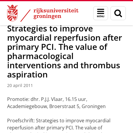
Skip
Skip
Over ons
Actueel
Nieuws
Nieuwsberichten
Menu
Zoek
to
to
en
Content
Navigation
zoeken
Strategies to improve
myocardial reperfusion after
primary PCI. The value of
pharmacological
interventions and thrombus
aspiration
20 april 2011
Promotie: dhr. P.J.J. Vlaar, 16.15 uur,
Academiegebouw, Broerstraat 5, Groningen
Proefschrift: Strategies to improve myocardial
reperfusion after primary PCI. The value of