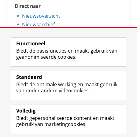
Direct naar
Nieuwsoverzicht
Nieuwsarchief
Functioneel
Biedt de basisfuncties en maakt gebruik van
geanonimiseerde cookies.
F
L
R
I
Y
Volg de RUG
a
i
S
n
o
Standaard
c
n
S
s
u
Biedt de optimale werking en maakt gebruik
e
k
-
t
T
Studiekiezers
van onder andere videocookies.
b
e
f
a
u
Maatschappij/bedrijven
o
d
e
g
b
o
I
e
r
e
Alumni
k
n
d
a
-
Volledig
p
-
R
m
k
Biedt gepersonaliseerde content en maakt
Over ons
a
p
i
-
a
gebruik van marketingcookies.
g
a
j
a
n
i
g
k
c
a