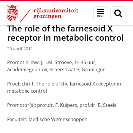
Skip
Skip
Over ons
Actueel
Nieuws
Nieuwsberichten
Menu
Zoek
to
to
en
Content
Navigation
zoeken
The role of the farnesoid X
receptor in metabolic control
20 april 2011
Promotie: mw. J.H.M. Stroeve, 14.45 uur,
Academiegebouw, Broerstraat 5, Groningen
Proefschrift: The role of the farnesoid X receptor in
metabolic control
Promotor(s): prof.dr. F. Kuipers, prof.dr. B. Staels
Faculteit: Medische Wetenschappen