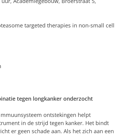
5 uur, Academiegebouw, Broerstraat 5,
oteasome targeted therapies in non-small cell
n
natie tegen longkanker onderzocht
le immuunsysteem ontstekingen helpt
trument in de strijd tegen kanker. Het bindt
icht er geen schade aan. Als het zich aan een