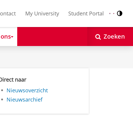
ontact
My University
Student Portal
Contr
Nederlands
English
 ons
Zoeken
Direct naar
Nieuwsoverzicht
Nieuwsarchief