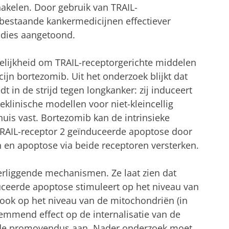
hakelen. Door gebruik van TRAIL-
bestaande kankermedicijnen effectiever
udies aangetoond.
elijkheid om TRAIL-receptorgerichte middelen
jn bortezomib. Uit het onderzoek blijkt dat
 in de strijd tegen longkanker: zij induceert
eklinische modellen voor niet-kleincellig
uis vast. Bortezomib kan de intrinsieke
TRAIL-receptor 2 geïnduceerde apoptose door
 en apoptose via beide receptoren versterken.
rliggende mechanismen. Ze laat zien dat
ceerde apoptose stimuleert op het niveau van
ook op het niveau van de mitochondriën (in
remmend effect op de internalisatie van de
t de promovendus aan. Nader onderzoek moet