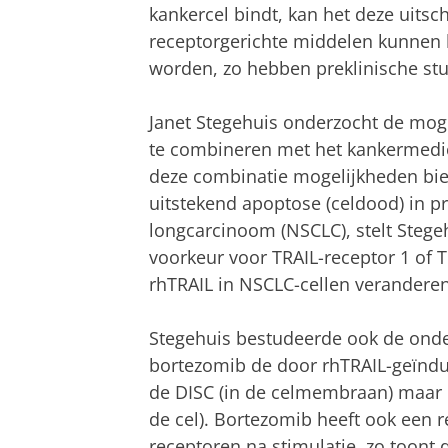
kankercel bindt, kan het deze uitsc
receptorgerichte middelen kunnen 
worden, zo hebben preklinische st
Janet Stegehuis onderzocht de mog
te combineren met het kankermedici
deze combinatie mogelijkheden biedt
uitstekend apoptose (celdood) in pr
longcarcinoom (NSCLC), stelt Stegeh
voorkeur voor TRAIL-receptor 1 of 
rhTRAIL in NSCLC-cellen veranderen
Stegehuis bestudeerde ook de onde
bortezomib de door rhTRAIL-geïndu
de DISC (in de celmembraan) maar 
de cel). Bortezomib heeft ook een 
receptoren na stimulatie, zo toon