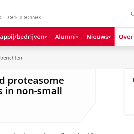
C
s - sterk in techniek
appij/bedrijven
Alumni
Nieuws
Over
berichten
nd proteasome
s in non-small