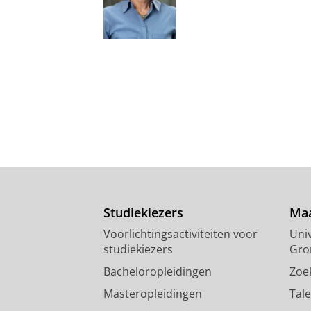
Studiekiezers
Maa
Voorlichtingsactiviteiten voor
Univ
studiekiezers
Gro
Bacheloropleidingen
Zoe
Masteropleidingen
Tal