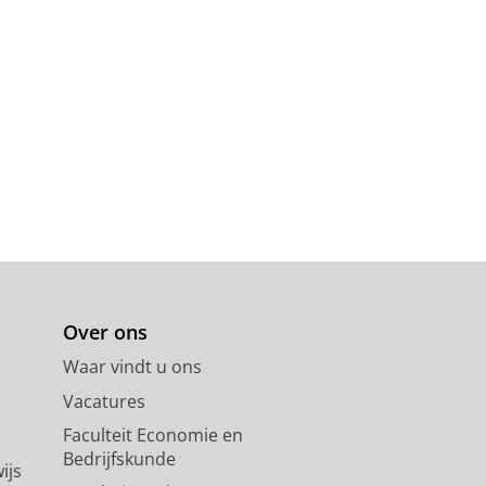
Over ons
Waar vindt u ons
Vacatures
Faculteit Economie en
Bedrijfskunde
ijs