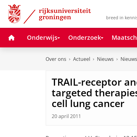
Skip
Skip
to
to
Content
Navigation
breed in kenni
Home
Onderwijs
Onderzoek
Maatsch
Over ons
Actueel
Nieuws
Nieuws
TRAIL-receptor a
targeted therapie
cell lung cancer
20 april 2011