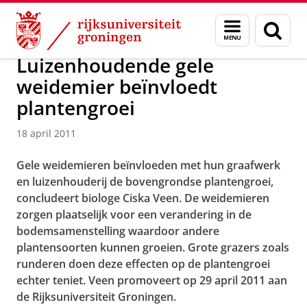
Skip
Skip
Over ons
Actueel
Nieuws
Nieuwsberichten
Menu
Zoek
to
to
en
Content
Navigation
zoeken
Luizenhoudende gele
weidemier beïnvloedt
plantengroei
18 april 2011
Gele weidemieren beïnvloeden met hun graafwerk
en luizenhouderij de bovengrondse plantengroei,
concludeert biologe Ciska Veen. De weidemieren
zorgen plaatselijk voor een verandering in de
bodemsamenstelling waardoor andere
plantensoorten kunnen groeien. Grote grazers zoals
runderen doen deze effecten op de plantengroei
echter teniet. Veen promoveert op 29 april 2011 aan
de Rijksuniversiteit Groningen.