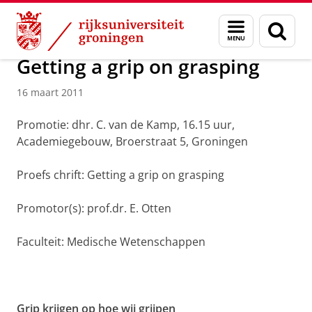
Skip
Skip
Over ons
Actueel
Nieuws
Nieuwsberichten
Menu
Zoek
to
to
en
Content
Navigation
zoeken
Getting a grip on grasping
16 maart 2011
Promotie: dhr. C. van de Kamp, 16.15 uur,
Academiegebouw, Broerstraat 5, Groningen
Proefs
chrift: Getting a grip on grasping
Promotor(s): prof.dr. E. Otten
Faculteit: Medische Wetenschappen
Grip krijgen op hoe wij grijpen