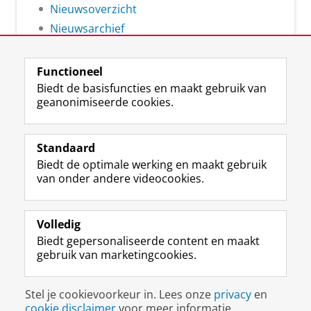
Nieuwsoverzicht
Nieuwsarchief
Functioneel
Biedt de basisfuncties en maakt gebruik van
geanonimiseerde cookies.
F
L
R
I
Y
Volg de RUG
a
i
S
n
o
Standaard
c
n
S
s
u
Biedt de optimale werking en maakt gebruik
e
k
-
t
T
Studiekiezers
van onder andere videocookies.
b
e
f
a
u
Maatschappij/bedrijven
o
d
e
g
b
o
I
e
r
e
Alumni
k
n
d
a
-
Volledig
p
-
R
m
k
Biedt gepersonaliseerde content en maakt
Over ons
a
p
i
-
a
gebruik van marketingcookies.
g
a
j
a
n
i
g
k
c
a
Disclaimer & Copyright
Privacy
Cookies
n
i
s
c
a
Stel je cookievoorkeur in. Lees onze
privacy
en
Inloggen
a
n
u
o
l
cookie disclaimer
voor meer informatie.