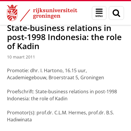
Skip
Skip
Over ons
Actueel
Nieuws
Nieuwsberichten
Menu
Zoek
to
to
en
Content
Navigation
zoeken
State-business relations in
post-1998 Indonesia: the role
of Kadin
10 maart 2011
Promotie: dhr. I. Hartono, 16.15 uur,
Academiegebouw, Broerstraat 5, Groningen
Proefschrift: State-business relations in post-1998
Indonesia: the role of Kadin
Promotor(s): prof.dr. C.L.M. Hermes, prof.dr. B.S.
Hadiwinata