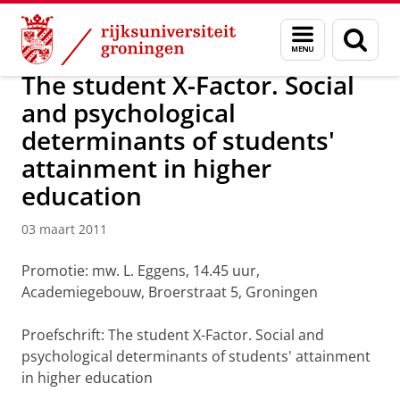
Skip
Skip
Over ons
Actueel
Nieuws
Nieuwsberichten
Menu
Zoek
to
to
en
Content
Navigation
zoeken
The student X-Factor. Social
and psychological
determinants of students'
attainment in higher
education
03 maart 2011
Promotie: mw. L. Eggens, 14.45 uur,
Academiegebouw, Broerstraat 5, Groningen
Proefschrift: The student X-Factor. Social and
psychological determinants of students' attainment
in higher education