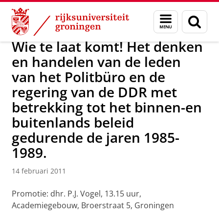
Skip
Skip
Over ons
Actueel
Nieuws
Nieuwsberichten
Menu
Zoek
to
to
en
Content
Navigation
zoeken
Wie te laat komt! Het denken
en handelen van de leden
van het Politbüro en de
regering van de DDR met
betrekking tot het binnen-en
buitenlands beleid
gedurende de jaren 1985-
1989.
14 februari 2011
Promotie: dhr. P.J. Vogel, 13.15 uur,
Academiegebouw, Broerstraat 5, Groningen