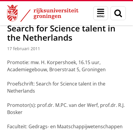
Skip
Skip
Over ons
Actueel
Nieuws
Nieuwsberichten
Menu
Zoek
to
to
en
Content
Navigation
zoeken
Search for Science talent in
the Netherlands
17 februari 2011
Promotie: mw. H. Korpershoek, 16.15 uur,
Academiegebouw, Broerstraat 5, Groningen
Proefschrift: Search for Science talent in the
Netherlands
Promotor(s): prof.dr. M.PC. van der Werf, prof.dr. R.J.
Bosker
Faculteit: Gedrags- en Maatschappijwetenschappen