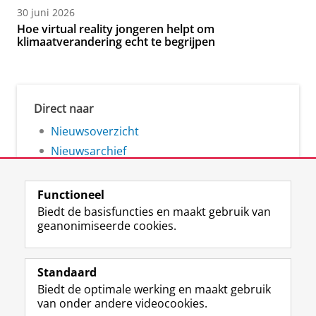
30 juni 2026
Hoe virtual reality jongeren helpt om
klimaatverandering echt te begrijpen
Direct naar
Nieuwsoverzicht
Nieuwsarchief
Functioneel
Biedt de basisfuncties en maakt gebruik van
geanonimiseerde cookies.
F
L
R
I
Y
Volg de RUG
a
i
S
n
o
Standaard
c
n
S
s
u
Biedt de optimale werking en maakt gebruik
e
k
-
t
T
Studiekiezers
van onder andere videocookies.
b
e
f
a
u