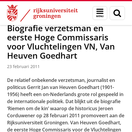
Skip
Skip
Over ons
Actueel
Nieuws
Nieuwsberichten
Menu
Zoek
to
to
en
Content
Navigation
zoeken
Biografie verzetsman en
eerste Hoge Commissaris
voor Vluchtelingen VN, Van
Heuven Goedhart
23 februari 2011
De relatief onbekende verzetsman, journalist en
politicus Gerrit Jan van Heuven Goedhart (1901-
1956) heeft een on-Nederlands grote rol gespeeld in
de internationale politiek. Dat blijkt uit de biografie
‘Riemen om de kin’ waarop de historicus Jeroen
Corduwener op 28 februari 2011 promoveert aan de
Rijksuniversiteit Groningen. Van Heuven Goedhart,
de eerste Hoge Commissaris voor de Vluchtelingen